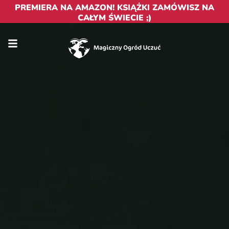
PREMIERA NA AMAZON! KSIĄŻKI ZAMÓWISZ NA
CAŁYM ŚWIECIE ;)