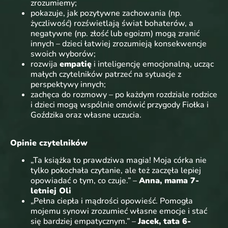
zrozumiemy;
pokazuje, jak pozytywne zachowania (np.
życzliwość) rozświetlają świat bohaterów, a
negatywne (np. złość lub egoizm) mogą zranić
innych – dzieci łatwiej zrozumieją konsekwencje
swoich wyborów;
rozwija
empatię
i inteligencję emocjonalną, ucząc
małych czytelników patrzeć na sytuacje z
perspektywy innych;
zachęca do rozmowy – po każdym rozdziale rodzice
i dzieci mogą wspólnie omówić przygody Fiołka i
Goździka oraz własne uczucia.
Opinie czytelników
„Ta książka to prawdziwa magia! Moja córka nie
tylko pokochała czytanie, ale też zaczęła lepiej
opowiadać o tym, co czuje.” –
Anna, mama 7-
letniej Oli
„Pełna ciepła i mądrości opowieść. Pomogła
mojemu synowi zrozumieć własne emocje i stać
się bardziej empatycznym.” –
Jacek, tata 6-