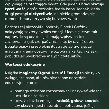
wpływają na otaczający świat. Gdy jeden z braci okazuje
życzliwość
, ogród rozkwita feerią barw. Jednak, kiedy
drugi postąpi
nieżyczliwie
, na niebie gromadzą się
ciemne chmury i zrywa się burzowy wiatr.
Podczas tej niezwykłej podróży Fiołek i Goździk
odkrywają sekrety swoich emocji. Uczą się, czym tak
naprawdę są uczucia, jaki mają wpływ na ich
zachowanie i jak czerpać z nich siłę, by czynić dobro.
Bogate opisy i przepiękne ilustracje sprawiają, że
magiczna kraina dosłownie ożywa na kartach książki,
pobudzając wyobraźnię małych czytelników.
Wartości edukacyjne
Książka
Magiczny Ogród Uczuć i Emocji
to nie tylko
wciągająca baśń, ale również cenne narzędzie
edukacyjne, które:
pomaga dzieciom rozpoznawać i nazywać własne
uczucia na co dzień;
uczy, że każda emocja –
radość
,
gniew
,
smutek
czy
strach
– jest naturalna i potrzebna, jeśli ją