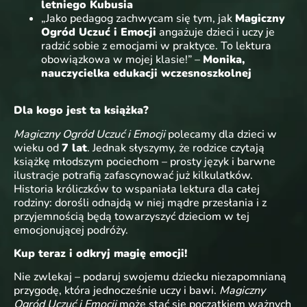
letniego Kubusia
„Jako pedagog zachwycam się tym, jak
Magiczny
Ogród Uczuć i Emocji
angażuje dzieci i uczy je
radzić sobie z emocjami w praktyce. To lektura
obowiązkowa w mojej klasie!” –
Monika,
nauczycielka edukacji wczesnoszkolnej
Dla kogo jest ta książka?
Magiczny Ogród Uczuć i Emocji
polecamy dla dzieci w
wieku od
7 lat
. Jednak słyszymy, że rodzice czytają
książkę młodszym pociechom – prosty język i barwne
ilustracje potrafią zafascynować już kilkulatków.
Historia króliczków to wspaniała lektura dla całej
rodziny: dorośli odnajdą w niej mądre przesłania i z
przyjemnością będą towarzyszyć dzieciom w tej
emocjonującej podróży.
Kup teraz i odkryj magię emocji!
Nie zwlekaj – podaruj swojemu dziecku niezapomnianą
przygodę, która jednocześnie uczy i bawi.
Magiczny
Ogród Uczuć i Emocji
może stać się początkiem ważnych