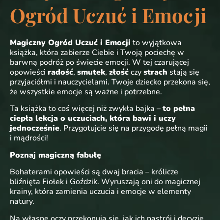
Ogród Uczuć i Emocji
Magiczny Ogród Uczuć i Emocji
to wyjątkowa
książka, która zabierze Ciebie i Twoją pociechę w
barwną podróż po świecie emocji. W tej czarującej
opowieści
radość
,
smutek
,
złość
czy
strach
stają się
przyjaciółmi i nauczycielami. Twoje dziecko przekona się,
że wszystkie emocje są ważne i potrzebne.
Ta książka to coś więcej niż zwykła bajka –
to pełna
ciepła lekcja o uczuciach, która bawi i uczy
jednocześnie
. Przygotujcie się na przygodę pełną magii
i mądrości!
Poznaj magiczną fabułę
Bohaterami opowieści są dwaj bracia – królicze
bliźnięta Fiołek i Goździk. Wyruszają oni do magicznej
krainy, która zamienia uczucia i emocje w elementy
natury.
Na własne oczy przekonują się, jak ich nastrój i decyzje